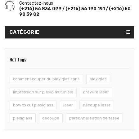
Contactez-nous
(+216) 56 834 099 / (+216) 56 190 191 / (+216) 50
90 39 02
CATÉGORIE
Hot Tags
comment couper du plexiglas sans
plexiglas
impression sur plexiglas tunisie
gravure laser
how to cut plexiglass
laser
découpe laser
plexiglass
découpe
personnalisation de tasse