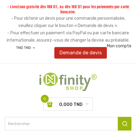
- Livraison gratuite dès 199 DT, ou dès 100 DT pour les paiements par carte
bancaire.
- Pour obtenir un devis pour une commande personnalisée,
veuillez cliquer sur le bouton « Demande de devis ».
- Pour effectuer un paiement via PayPal ou par carte bancaire
internationale, assurez-vous de changer la devise au préalable.
Mon compte
TND TND
expand_more
Demande de devis
0
0,000 TND