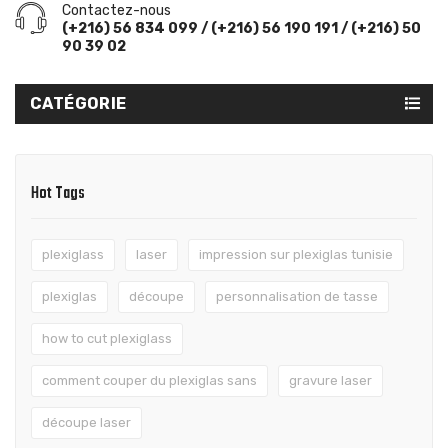
Contactez-nous
(+216) 56 834 099 / (+216) 56 190 191 / (+216) 50
90 39 02
CATÉGORIE
Hot Tags
plexiglass
laser
impression sur plexiglas tunisie
plexiglas
découpe
personnalisation de tasse
how to cut plexiglass
comment couper du plexiglas sans
gravure laser
découpe laser