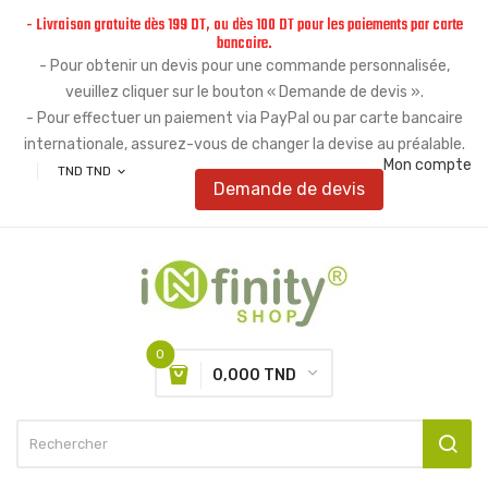
- Livraison gratuite dès 199 DT, ou dès 100 DT pour les paiements par carte
bancaire.
- Pour obtenir un devis pour une commande personnalisée,
veuillez cliquer sur le bouton « Demande de devis ».
- Pour effectuer un paiement via PayPal ou par carte bancaire
internationale, assurez-vous de changer la devise au préalable.
Mon compte
TND TND
expand_more
Demande de devis
0
0,000 TND