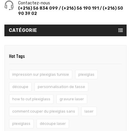
Contactez-nous
(+216) 56 834 099 / (+216) 56 190 191 / (+216) 50
90 39 02
CATÉGORIE
Hot Tags
impression sur plexiglas tunisie
plexiglas
découpe
personnalisation de tasse
how to cut plexiglass
gravure laser
comment couper du plexiglas sans
laser
plexiglass
découpe laser