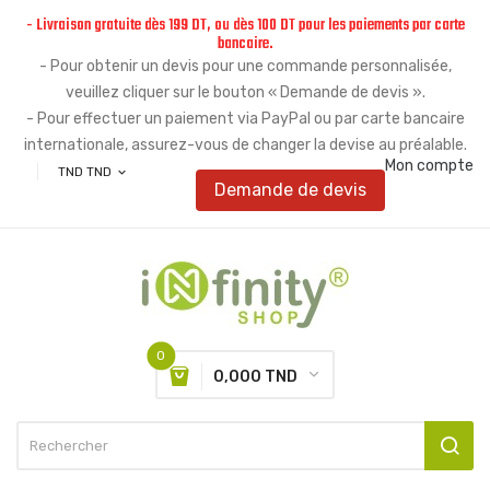
- Livraison gratuite dès 199 DT, ou dès 100 DT pour les paiements par carte
bancaire.
- Pour obtenir un devis pour une commande personnalisée,
veuillez cliquer sur le bouton « Demande de devis ».
- Pour effectuer un paiement via PayPal ou par carte bancaire
internationale, assurez-vous de changer la devise au préalable.
Mon compte
TND TND
expand_more
Demande de devis
0
0,000 TND