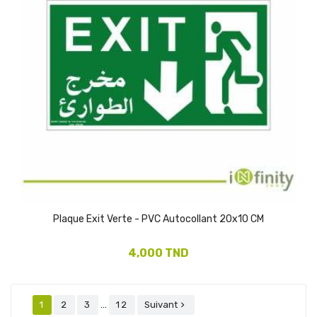
Plaque Exit Verte - PVC Autocollant 20x10 CM
4,000 TND
…
1
2
3
12
Suivant
