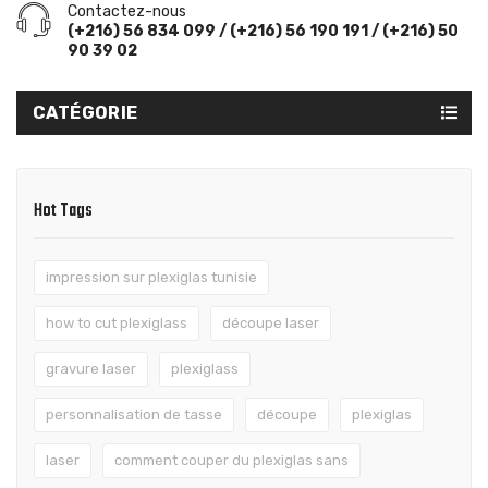
Contactez-nous
(+216) 56 834 099 / (+216) 56 190 191 / (+216) 50
90 39 02
CATÉGORIE
Hot Tags
impression sur plexiglas tunisie
how to cut plexiglass
découpe laser
gravure laser
plexiglass
personnalisation de tasse
découpe
plexiglas
laser
comment couper du plexiglas sans