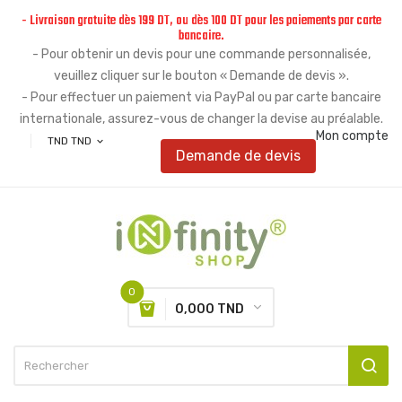
- Livraison gratuite dès 199 DT, ou dès 100 DT pour les paiements par carte
bancaire.
- Pour obtenir un devis pour une commande personnalisée,
veuillez cliquer sur le bouton « Demande de devis ».
- Pour effectuer un paiement via PayPal ou par carte bancaire
internationale, assurez-vous de changer la devise au préalable.
Mon compte
TND TND
expand_more
Demande de devis
0
0,000 TND