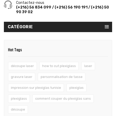
Contactez-nous
(+216) 56 834 099 / (+216) 56 190 191 / (+216) 50
90 39 02
CATÉGORIE
Hot Tags
découpe laser
how to cut plexiglass
laser
gravure laser
personnalisation de tasse
impression sur plexiglas tunisie
plexiglas
plexiglass
comment couper du plexiglas sans
découpe