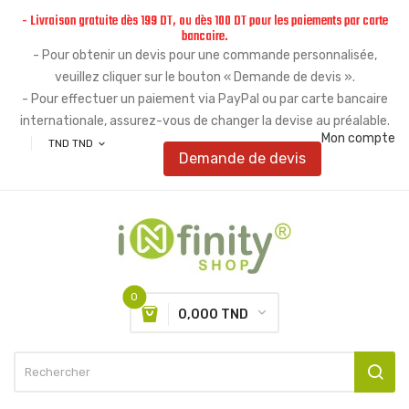
- Livraison gratuite dès 199 DT, ou dès 100 DT pour les paiements par carte
bancaire.
- Pour obtenir un devis pour une commande personnalisée,
veuillez cliquer sur le bouton « Demande de devis ».
- Pour effectuer un paiement via PayPal ou par carte bancaire
internationale, assurez-vous de changer la devise au préalable.
Mon compte
TND TND
expand_more
Demande de devis
0
0,000 TND