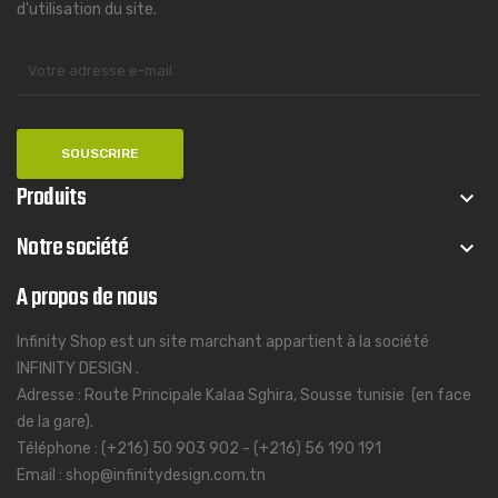
d'utilisation du site.
Produits
keyboard_arrow_down
Notre société
keyboard_arrow_down
A propos de nous
Infinity Shop est un site marchant appartient à la société
INFINITY DESIGN .
Adresse : Route Principale Kalaa Sghira, Sousse tunisie (en face
de la gare).
Téléphone : (+216) 50 903 902 - (+216) 56 190 191
Email : shop@infinitydesign.com.tn