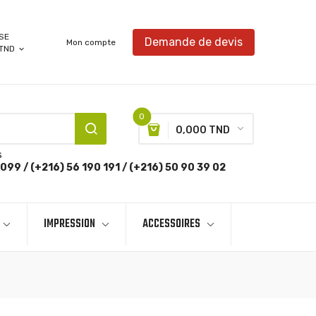
SE
Demande de devis
Mon compte
TND
expand_more
0
0,000 TND
s
099 / (+216) 56 190 191 / (+216) 50 90 39 02
IMPRESSION
ACCESSOIRES