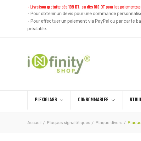
- Livraison gratuite dès 199 DT, ou dès 100 DT pour les paiements p
- Pour obtenir un devis pour une commande personnalisée
Un client (
Bornaz
) de
La soukra
code
- Pour effectuer un paiement via PayPal ou par carte ba
postal:
2036
a acheté
Plaque
préalable.
d'immatriculation sans logo - Support
prix:
11,765 TND
quantité:
2
piéce(s)
PLEXIGLASS
CONSOMMABLES
STRU
Accueil
Plaques signalétiques
Plaque divers
Plaque