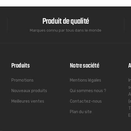
Produit de qualité
Marques connu par tous dans le monde
Produits
Notre société
A
Promotions
Mentions légales
I
s
Nouveaux produits
Qui sommes nous ?
A
Meilleures ventes
Contactez-nous
(
T
Plan du site
E