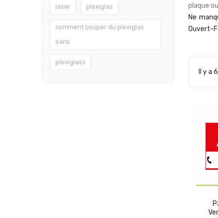
plaque o
laser
plexiglas
Ne manqu
comment couper du plexiglas
Ouvert-F
sans
plexiglass
Il y a 
P
Ve