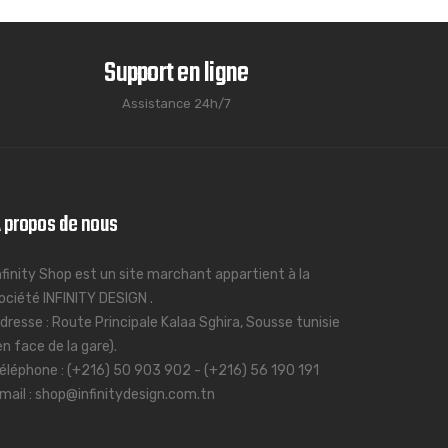
Support en ligne
Assistance 24h/7
 propos de nous
nfinity Shop est un site marchant appartient à la
ociété INFINITY DESIGN .
dresse : Route Principale Kalaa Sghira, Sousse tunisie
en face de la gare).
éléphone : (+216) 50 903 902 - (+216) 56 190 191
mail : shop@infinitydesign.com.tn