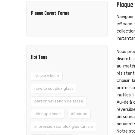
Plaque
Plaque Ouvert-Ferme
Naviguer
efficace
collecti
instanta
Nous pro
Hot Tags
discrets 
au matér
résistent
gravure laser
Choisir 
professio
how to cut plexiglass
inutiles.
personnalisation de tasse
Au-delà 
réversibl
découpe laser
découpe
personnal
peuvent s
impression sur plexiglas tunisie
Notre sto