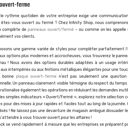
 ouvert-ferme
 le rythme quotidien de votre entreprise exige une communicatio
 : êtes-vous ouvert ou fermé ? Chez Infinity Shop, nous comprenons
on complète de
panneaux ouvert/fermé
– ou comme on les appelle
nément vos clients.
posons une gamme variée de styles pour compléter parfaitement l'e
aux options plus modernes et accrocheuses, vous trouverez le pannea
iau ! Nous avons des options durables adaptées à un usage intérie
 aux intempéries ou aux finitions métalliques élégantes pour une tou
la bonne
plaque ouvert-ferme
n'est pas seulement une question de
nnelle. Un panneau clairement visible témoigne du respect du temps 
 Il rationalise également les opérations en réduisant les demandes inuti
des simples indicateurs « Ouvert/Fermé », explorez notre sélection
es pour des mises à jour rapides et faciles tout au long de la journ
isés ! Ne laissez pas une devanture de magasin ambiguë dissuader les
'attendre à vous trouver ouvert pour les affaires !
ck se vend rapidement à mesure que les entreprises se préparent pou