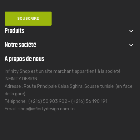
Produits
keyboard_arrow_down
Notre société
keyboard_arrow_down
A propos de nous
Infinity Shop est un site marchant appartient à la société
INFINITY DESIGN .
Adresse : Route Principale Kalaa Sghira, Sousse tunisie (en face
de la gare).
Téléphone : (+216) 50 903 902 - (+216) 56 190 191
Email : shop@infinitydesign.com.tn