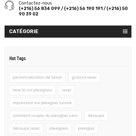
Contactez-nous
(+216) 56 834 099 / (+216) 56 190 191 / (+216) 50
90 39 02
CATÉGORIE
Hot Tags
personnalisation de tasse
gravure laser
how to cut plexiglass
laser
impression sur plexiglas tunisie
comment couper du plexiglas sans
découpe
découpe laser
plexiglass
plexiglas