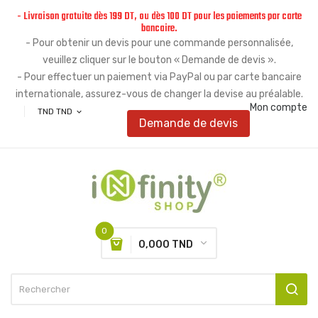
- Livraison gratuite dès 199 DT, ou dès 100 DT pour les paiements par carte
bancaire.
- Pour obtenir un devis pour une commande personnalisée,
veuillez cliquer sur le bouton « Demande de devis ».
- Pour effectuer un paiement via PayPal ou par carte bancaire
internationale, assurez-vous de changer la devise au préalable.
Mon compte
TND TND
expand_more
Demande de devis
0
0,000 TND