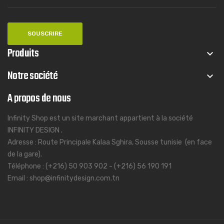
Produits
keyboard_arrow_down
Notre société
keyboard_arrow_down
A propos de nous
Infinity Shop est un site marchant appartient à la société
INFINITY DESIGN .
Adresse : Route Principale Kalaa Sghira, Sousse tunisie (en face
de la gare).
Téléphone : (+216) 50 903 902 - (+216) 56 190 191
Email : shop@infinitydesign.com.tn