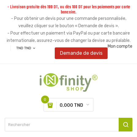
- Livraison gratuite dès 199 DT, ou dès 100 DT pour les paiements par carte
bancaire.
- Pour obtenir un devis pour une commande personnalisée,
veuillez cliquer sur le bouton « Demande de devis ».
- Pour effectuer un paiement via PayPal ou par carte bancaire
internationale, assurez-vous de changer la devise au préalable.
Mon compte
TND TND
expand_more
Demande de devis
0
0,000 TND