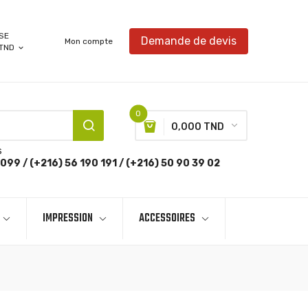
SE
Demande de devis
Mon compte
TND
expand_more
0
0,000 TND
s
099 / (+216) 56 190 191 / (+216) 50 90 39 02
IMPRESSION
ACCESSOIRES