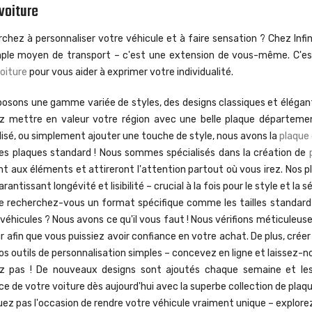
voiture
chez à personnaliser votre véhicule et à faire sensation ? Chez Inf
mple moyen de transport – c'est une extension de vous-même. C'est
oiture
pour vous aider à exprimer votre individualité.
posons une gamme variée de styles, des designs classiques et éléga
ez mettre en valeur votre région avec une belle plaque départem
isé, ou simplement ajouter une touche de style, nous avons la
plaque
ces plaques standard ! Nous sommes spécialisés dans la création de
nt aux éléments et attireront l'attention partout où vous irez. Nos
arantissant longévité et lisibilité – crucial à la fois pour le style
et
la sé
e recherchez-vous un format spécifique comme les tailles standard 
véhicules ? Nous avons ce qu'il vous faut ! Nous vérifions méticuleu
r afin que vous puissiez avoir confiance en votre achat. De plus, créer
os outils de personnalisation simples – concevez en ligne et laissez-nou
z pas ! De nouveaux designs sont ajoutés chaque semaine et les
ce de votre voiture dès aujourd'hui avec la superbe collection de plaqu
z pas l'occasion de rendre votre véhicule vraiment unique – explor