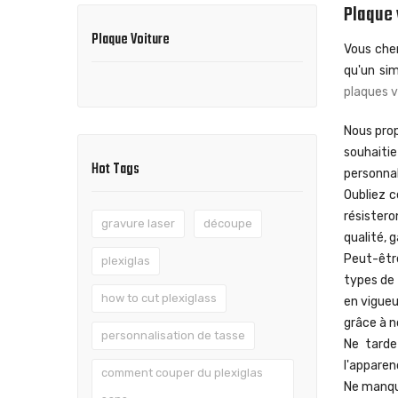
Plaque 
Plaque Voiture
Vous cher
qu'un si
plaques v
Nous pro
souhaiti
Hot Tags
personnal
Oubliez 
résistero
gravure laser
découpe
qualité, g
Peut-êtr
plexiglas
types de 
how to cut plexiglass
en vigueu
grâce à n
personnalisation de tasse
Ne tarde
l'apparen
comment couper du plexiglas
Ne manque