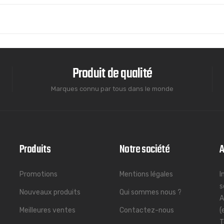
Produit de qualité
Marques connu par tous dans le monde
Produits
Notre société
A
Promotions
Mentions légales
I
s
Nouveaux produits
Qui sommes nous ?
A
Meilleures ventes
Contactez-nous
(
T