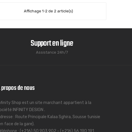
Affichage 1-2 de 2 article(s)
Support en ligne
Assistance 24h/7
 propos de nous
nfinity Shop est un site marchant appartient à la
ociété INFINITY DESIGN .
dresse : Route Principale Kalaa Sghira, Sousse tunisie
en face de la gare).
éléphone : (+216) 50 903 902 - (+216) 56 190 191