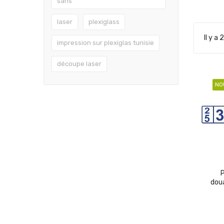
sans
laser
plexiglass
Il y a 
impression sur plexiglas tunisie
découpe laser
NO
P
dou