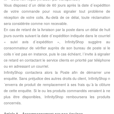
Vous disposez d´un délai de 60 jours après la date d´expédition
de votre commande pour nous signaler tout problème de
réception de votre colis. Au-delà de ce délai, toute réclamation
sera considérée comme non recevable.
En cas de retard de la livraison par la poste dans un délai de huit
jours ouvrés suivant la date d´expédition indiquée dans le courriel
« suivi avis d´expédition », InfinityShop suggère au
consommateur de vérifier auprès de son bureau de poste si le
colis n´est pas en instance, puis le cas échéant, l´invite à signaler
ce retard en contactant le service clients en priorité par téléphone
ou en adressant un courriel.
InfinityShop contactera alors la Poste afin de démarrer une
enquête. Sans préjudice des autres droits du client, InfinityShop n
´enverra de produit de remplacement à ses frais qu´à la clôture
de cette enquête. Si le ou les produits commandés venaient à ne
plus être disponibles, InfinityShop remboursera les produits
concernés.
Article 8 – Accompagnement par nos équipes