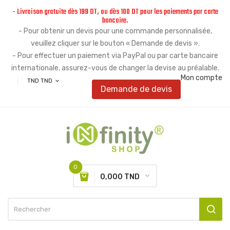
- Livraison gratuite dès 199 DT, ou dès 100 DT pour les paiements par carte
bancaire.
- Pour obtenir un devis pour une commande personnalisée,
veuillez cliquer sur le bouton « Demande de devis ».
- Pour effectuer un paiement via PayPal ou par carte bancaire
internationale, assurez-vous de changer la devise au préalable.
Mon compte
TND TND
expand_more
Demande de devis
0
0,000 TND