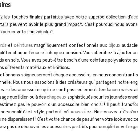
oires
 les touches finales parfaites avec notre superbe collection d'
acc
étails peuvent avoir le plus grand impact, c'est pourquoi nous av
exprimer votre individualité.
ards
et
ceintures
magnifiquement confectionnés aux
bijoux
audacie
léter chaque tenue et chaque occasion. Vous cherchez à ajouter une
ds en soie. Vous avez peut-être besoin d'une ceinture polyvalente po
ns différents matériaux et finitions.
ctionnons soigneusement chaque accessoire, en nous concentrant sur l
nnelle. Nous nous associons à des créateurs qui partagent notre e
es – des accessoires qui ne sont pas seulement tendance mais vra
sage quotidien ou à des
chapeaux
sophistiqués pour les journées ensole
stimez pas le pouvoir d'un accessoire bien choisi ! Il peut transfo
 personnalité et style partout où vous allez. Nos nouveautés s'a
 ne disparaissent ! C'est votre chance de peaufiner votre look avec c
z pas de découvrir les accessoires parfaits pour compléter votre gard