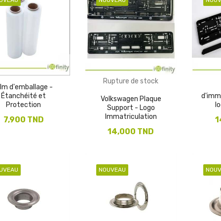
Rupture de stock
ilm d'emballage -
Étanchéité et
d'imm
Volkswagen Plaque
Protection
l
Support - Logo
Immatriculation
7,900 TND
1
14,000 TND
UVEAU
NOUVEAU
NOU