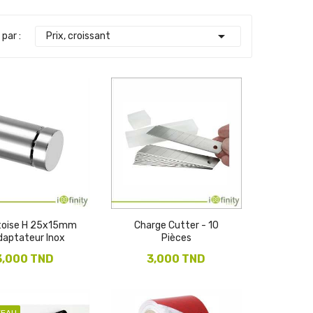

 par :
Prix, croissant
toise H 25x15mm
Charge Cutter - 10
daptateur Inox
Pièces
3,000 TND
3,000 TND
VEAU