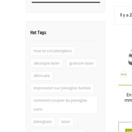
Il y a
Hot Tags
how to cut plexiglass
découpe laser
gravure laser
découpe
impression sur plexiglas tunisie
En
mm 
comment couper du plexiglas
sans
plexiglass
laser
NO