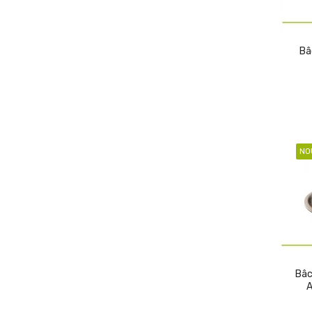
Bâ
NO
Bâc
A