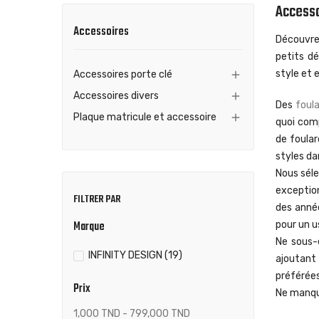
Access
Accessoires
Découvrez
petits d
style et 
Accessoires porte clé

Accessoires divers

Des
foul
Plaque matricule et accessoire

quoi comp
de foular
styles da
Nous séle
exceptio
FILTRER PAR
des anné
Marque
pour un u
Ne sous-e
INFINITY DESIGN
(19)
ajoutant
préférées
Prix
Ne manque
1,000 TND - 799,000 TND