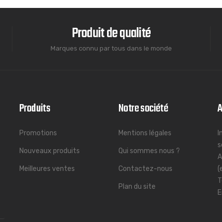
Produit de qualité
Marques connu par tous dans le monde
Produits
Notre société
A
Promotions
Mentions légales
I
s
Nouveaux produits
Qui sommes nous ?
A
Meilleures ventes
Contactez-nous
(
T
Plan du site
E