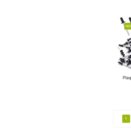
NO
Plaq
1