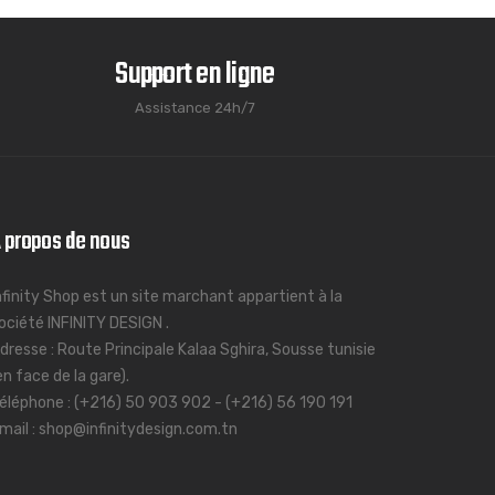
Support en ligne
Assistance 24h/7
 propos de nous
nfinity Shop est un site marchant appartient à la
ociété INFINITY DESIGN .
dresse : Route Principale Kalaa Sghira, Sousse tunisie
en face de la gare).
éléphone : (+216) 50 903 902 - (+216) 56 190 191
mail : shop@infinitydesign.com.tn