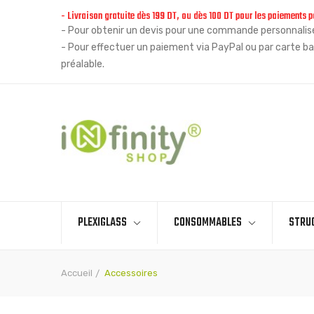
- Livraison gratuite dès 199 DT, ou dès 100 DT pour les paiements p
- Pour obtenir un devis pour une commande personnalisée
Un client (
Bornaz
) de
La soukra
code
- Pour effectuer un paiement via PayPal ou par carte ba
postal:
2036
a acheté
Plaque
préalable.
d'immatriculation sans logo -
Support
prix:
11,765 TND
quantité:
2
piéce(s)
PLEXIGLASS
CONSOMMABLES
STRU
Accueil
Accessoires