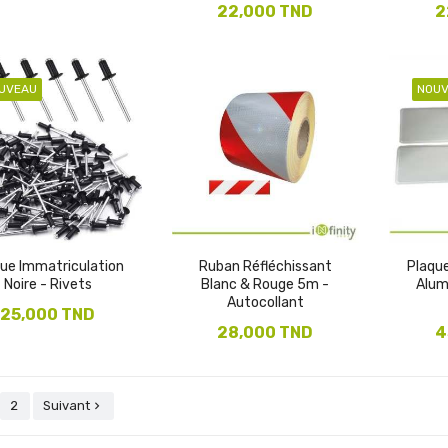
22,000 TND
2
UVEAU
NOU
ue Immatriculation
Ruban Réfléchissant
Plaqu
Noire - Rivets
Blanc & Rouge 5m -
Alum
Autocollant
25,000 TND
28,000 TND
4
2
Suivant
