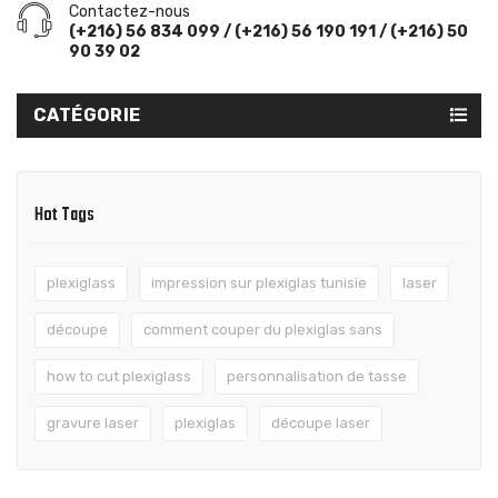
Contactez-nous
(+216) 56 834 099 / (+216) 56 190 191 / (+216) 50
90 39 02
CATÉGORIE
Hot Tags
plexiglass
impression sur plexiglas tunisie
laser
découpe
comment couper du plexiglas sans
how to cut plexiglass
personnalisation de tasse
gravure laser
plexiglas
découpe laser