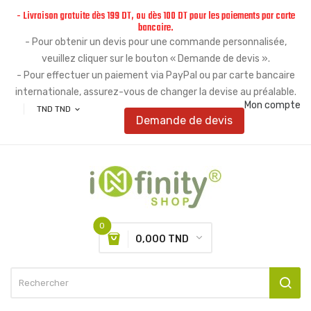
- Livraison gratuite dès 199 DT, ou dès 100 DT pour les paiements par carte
bancaire.
- Pour obtenir un devis pour une commande personnalisée,
veuillez cliquer sur le bouton « Demande de devis ».
- Pour effectuer un paiement via PayPal ou par carte bancaire
internationale, assurez-vous de changer la devise au préalable.
Mon compte
TND TND
expand_more
Demande de devis
0
0,000 TND