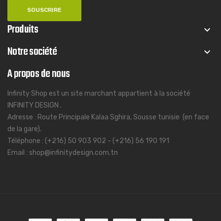
Produits
keyboard_arrow_down
Notre société
keyboard_arrow_down
A propos de nous
Infinity Shop est un site marchant appartient à la société
INFINITY DESIGN .
Adresse : Route Principale Kalaa Sghira, Sousse tunisie (en face
de la gare).
Téléphone : (+216) 50 903 902 - (+216) 56 190 191
Email : shop@infinitydesign.com.tn