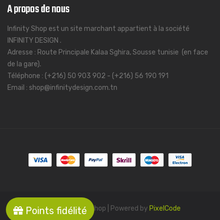
A propos de nous
Infinity Shop est un site marchant appartient à la société
INFINITY DESIGN .
Adresse : Route Principale Kalaa Sghira, Sousse tunisie (en face
de la gare).
Téléphone : (+216) 50 903 902 - (+216) 56 190 191
Email : shop@infinitydesign.com.tn
© 2022 Infinity Shop | Powered by
PixelCode
Points fidélité