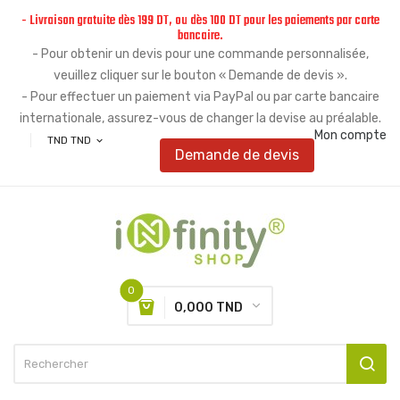
- Livraison gratuite dès 199 DT, ou dès 100 DT pour les paiements par carte
bancaire.
- Pour obtenir un devis pour une commande personnalisée,
veuillez cliquer sur le bouton « Demande de devis ».
- Pour effectuer un paiement via PayPal ou par carte bancaire
internationale, assurez-vous de changer la devise au préalable.
Mon compte
TND TND
expand_more
Demande de devis
0
0,000 TND