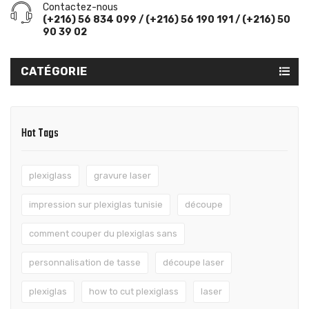
Contactez-nous
(+216) 56 834 099 / (+216) 56 190 191 / (+216) 50
90 39 02
CATÉGORIE
Hot Tags
plexiglass
gravure laser
impression sur plexiglas tunisie
découpe
comment couper du plexiglas sans
personnalisation de tasse
découpe laser
plexiglas
how to cut plexiglass
laser