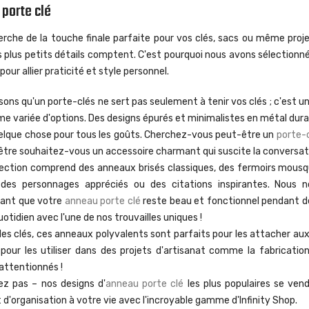
porte clé
erche de la touche finale parfaite pour vos clés, sacs ou même proj
plus petits détails comptent. C'est pourquoi nous avons sélectionné
pour allier praticité et style personnel.
ons qu'un porte-clés ne sert pas seulement à tenir vos clés ; c'est 
 variée d'options. Des designs épurés et minimalistes en métal durab
elque chose pour tous les goûts. Cherchez-vous peut-être un
porte-
tre souhaitez-vous un accessoire charmant qui suscite la conversat
lection comprend des anneaux brisés classiques, des fermoirs mous
des personnages appréciés ou des citations inspirantes. Nous n
sant que votre
anneau porte clé
reste beau et fonctionnel pendant d
uotidien avec l'une de nos trouvailles uniques !
es clés, ces anneaux polyvalents sont parfaits pour les attacher aux
 pour les utiliser dans des projets d'artisanat comme la fabrication
attentionnés !
ez pas – nos designs d'
anneau porte clé
les plus populaires se ven
t d'organisation à votre vie avec l'incroyable gamme d'Infinity Shop.