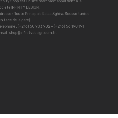
nfinity Shop est un site marchant appartient à la
ociété INFINITY DESIGN .
dresse : Route Principale Kalaa Sghira, Sousse tunisie
en face de la gare).
éléphone : (+216) 50 903 902 - (+216) 56 190 191
mail : shop@infinitydesign.com.tn