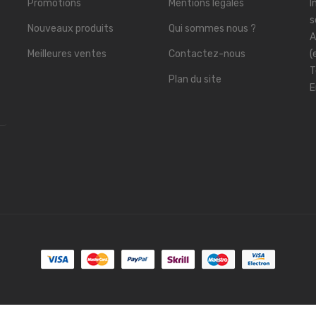
Promotions
Mentions légales
I
s
Nouveaux produits
Qui sommes nous ?
A
Meilleures ventes
Contactez-nous
(
T
Plan du site
E