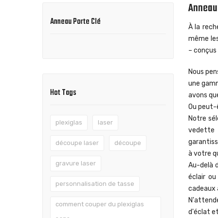
Anneau 
Anneau Porte Clé
À la rech
même les 
– conçus 
Nous pens
une gamme
Hot Tags
avons qu
Ou peut-ê
Notre sé
plexiglas
laser
vedette 
garantis
découpe laser
découpe
à votre q
gravure laser
Au-delà d
éclair ou
personnalisation de tasse
cadeaux 
N'attend
comment couper du plexiglas
d'éclat e