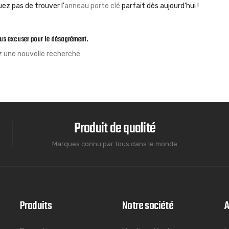
z pas de trouver l'
anneau porte clé
parfait dès aujourd'hui !
ous excuser pour le désagrément.
z une nouvelle recherche
Produit de qualité
Marques connu par tous dans le monde
Produits
Notre société
A