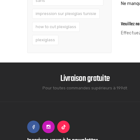
sans
Ne manque
impression sur plexiglas tunisie
Veuillez n
how to cut plexiglass
Effectue
plexiglass
Livraison gratuite
Pour toutes commandes supérieurs à 199dt