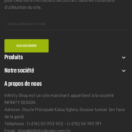
pour cela nos informations de contact dans les conditions
d'utilisation du site.
Produits
keyboard_arrow_down
Notre société
keyboard_arrow_down
A propos de nous
Infinity Shop est un site marchant appartient à la société
INFINITY DESIGN .
Adresse : Route Principale Kalaa Sghira, Sousse tunisie (en face
de la gare).
Téléphone : (+216) 50 903 902 - (+216) 56 190 191
Email : shop@infinitydesign.com.tn