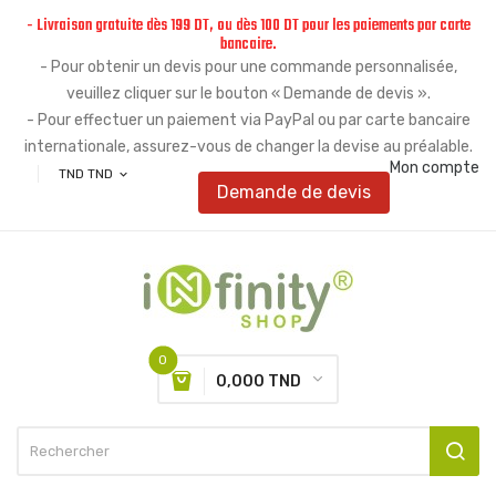
- Livraison gratuite dès 199 DT, ou dès 100 DT pour les paiements par carte
bancaire.
- Pour obtenir un devis pour une commande personnalisée,
veuillez cliquer sur le bouton « Demande de devis ».
- Pour effectuer un paiement via PayPal ou par carte bancaire
internationale, assurez-vous de changer la devise au préalable.
Mon compte
TND TND
expand_more
Demande de devis
0
0,000 TND