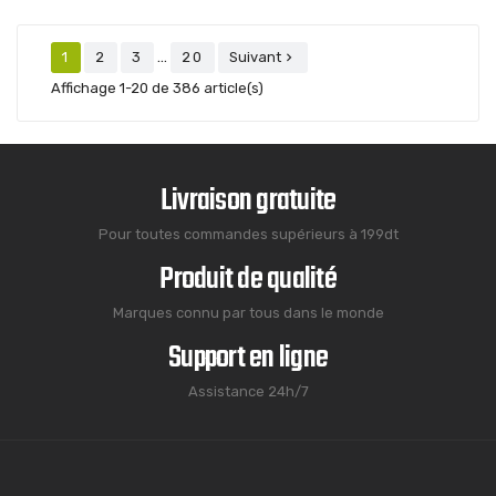
…
1
2
3
20
Suivant

Affichage 1-20 de 386 article(s)
Livraison gratuite
Pour toutes commandes supérieurs à 199dt
Produit de qualité
Marques connu par tous dans le monde
Support en ligne
Assistance 24h/7