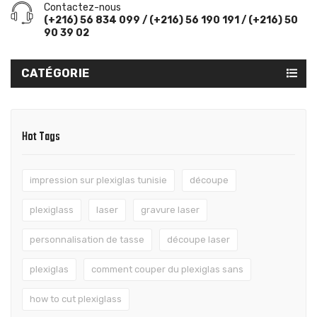
Contactez-nous
(+216) 56 834 099 / (+216) 56 190 191 / (+216) 50
90 39 02
CATÉGORIE
Hot Tags
impression sur plexiglas tunisie
découpe
plexiglass
laser
gravure laser
personnalisation de tasse
découpe laser
plexiglas
comment couper du plexiglas sans
how to cut plexiglass