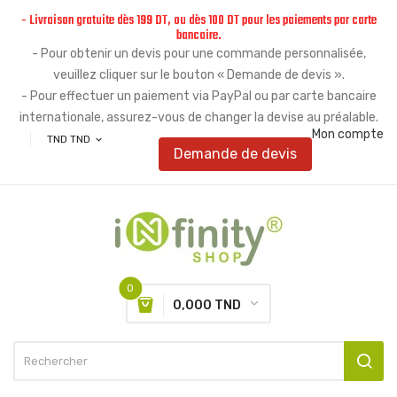
- Livraison gratuite dès 199 DT, ou dès 100 DT pour les paiements par carte
bancaire.
- Pour obtenir un devis pour une commande personnalisée,
veuillez cliquer sur le bouton « Demande de devis ».
- Pour effectuer un paiement via PayPal ou par carte bancaire
internationale, assurez-vous de changer la devise au préalable.
Mon compte
TND TND
expand_more
Demande de devis
0
0,000 TND