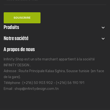
Produits
keyboard_arrow_down
Notre société
keyboard_arrow_down
A propos de nous
Infinity Shop est un site marchant appartient à la société
INFINITY DESIGN .
Adresse : Route Principale Kalaa Sghira, Sousse tunisie (en face
de la gare).
Téléphone : (+216) 50 903 902 - (+216) 56 190 191
Email : shop@infinitydesign.com.tn