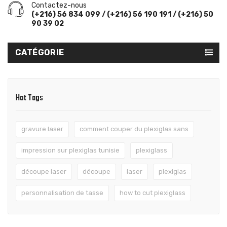
Contactez-nous
(+216) 56 834 099 / (+216) 56 190 191 / (+216) 50
90 39 02
CATÉGORIE
Hot Tags
gravure laser
comment couper du plexiglas sans
impression sur plexiglas tunisie
plexiglass
découpe laser
découpe
laser
plexiglas
personnalisation de tasse
how to cut plexiglass