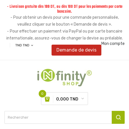
- Livraison gratuite dès 199 DT, ou dès 100 DT pour les paiements par carte
bancaire.
- Pour obtenir un devis pour une commande personnalisée,
veuillez cliquer sur le bouton « Demande de devis ».
- Pour effectuer un paiement via PayPal ou par carte bancaire
internationale, assurez-vous de changer la devise au préalable.
Mon compte
TND TND
expand_more
Demande de devis
0
0,000 TND