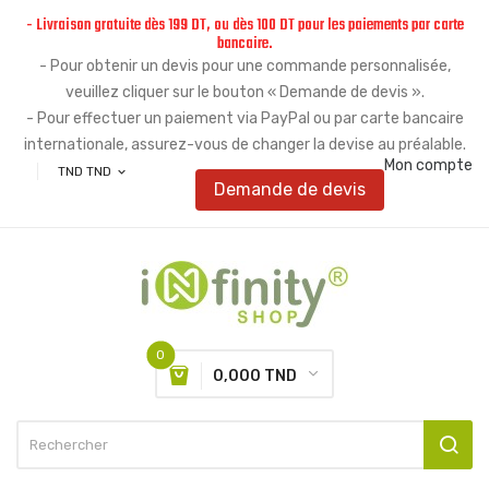
- Livraison gratuite dès 199 DT, ou dès 100 DT pour les paiements par carte
bancaire.
- Pour obtenir un devis pour une commande personnalisée,
veuillez cliquer sur le bouton « Demande de devis ».
- Pour effectuer un paiement via PayPal ou par carte bancaire
internationale, assurez-vous de changer la devise au préalable.
Mon compte
TND TND
expand_more
Demande de devis
0
0,000 TND