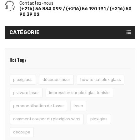
Contactez-nous
(+216) 56 834 099 / (+216) 56 190 191 / (+216) 50
90 39 02
CATÉGORIE
Hot Tags
plexiglass
découpe laser
how to cut plexiglass
gravure laser
impression sur plexiglas tunisie
personnalisation de tasse
laser
comment couper du plexiglas sans
plexiglas
découpe