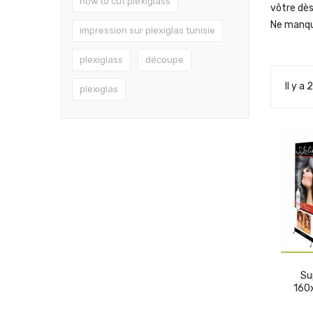
how to cut plexiglass
vôtre dès 
Ne manqu
impression sur plexiglas tunisie
plexiglass
découpe
Il y a 
plexiglas
Su
160