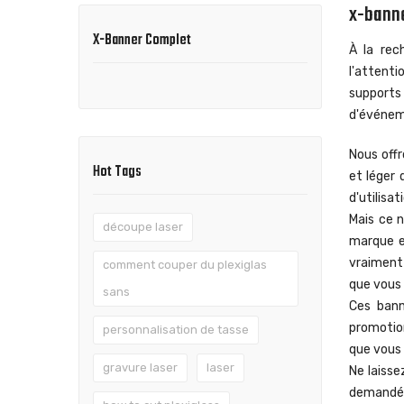
x-bann
X-Banner Complet
À la rec
l'attent
supports 
d'événem
Nous off
Hot Tags
et léger 
d'utilisa
Mais ce 
découpe laser
marque e
vraiment 
comment couper du plexiglas
que vous 
sans
Ces bann
promotion
personnalisation de tasse
que vous
gravure laser
laser
Ne laisse
demandées