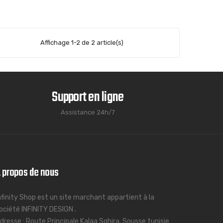
Affichage 1-2 de 2 article(s)
Support en ligne
Assistance 24h/7
 propos de nous
nfinity Shop est un site marchant appartient à la
ociété INFINITY DESIGN .
dresse : Route Principale Kalaa Sghira, Sousse tunisie