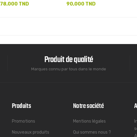
78,000 TND
90,000 TND
Produit de qualité
Marques connu par tous dans le monde
Produits
Notre société
A
Promotions
Mentions légales
I
s
Nouveaux produits
Qui sommes nous ?
A