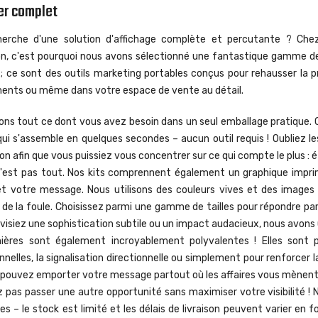
er complet
herche d'une solution d'affichage complète et percutante ? Chez
ion, c'est pourquoi nous avons sélectionné une fantastique gamme d
; ce sont des outils marketing portables conçus pour rehausser la p
ents ou même dans votre espace de vente au détail.
rons tout ce dont vous avez besoin dans un seul emballage pratique.
qui s'assemble en quelques secondes – aucun outil requis ! Oubliez les 
tion afin que vous puissiez vous concentrer sur ce qui compte le plus : é
n'est pas tout. Nos kits comprennent également un graphique impri
t votre message. Nous utilisons des couleurs vives et des images
de la foule. Choisissez parmi une gamme de tailles pour répondre pa
visiez une sophistication subtile ou un impact audacieux, nous avons 
ières sont également incroyablement polyvalentes ! Elles sont p
nelles, la signalisation directionnelle ou simplement pour renforcer la 
 pouvez emporter votre message partout où les affaires vous mènent
z pas passer une autre opportunité sans maximiser votre visibilité ! 
 – le stock est limité et les délais de livraison peuvent varier en 